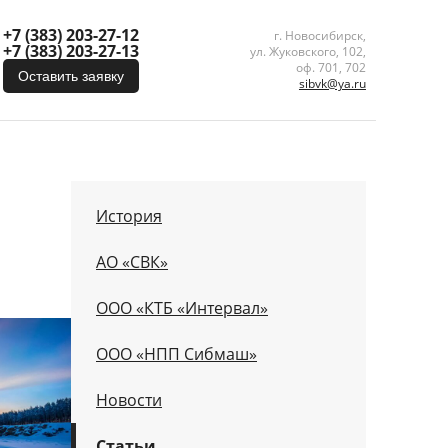
+7 (383) 203-27-12
г. Новосибирск,
+7 (383) 203-27-13
ул. Жуковского, 102,
оф. 701, 702
Оставить заявку
sibvk@ya.ru
История
АО «СВК»
ООО «КТБ «Интервал»
ООО «НПП Сибмаш»
Новости
Статьи