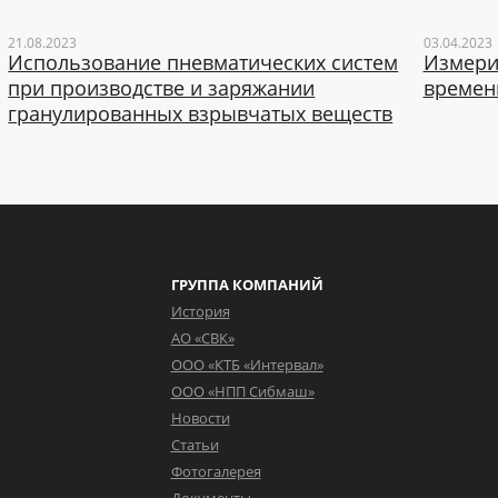
21.08.2023
03.04.2023
Использование пневматических систем
Измери
при производстве и заряжании
времен
гранулированных взрывчатых веществ
ГРУППА КОМПАНИЙ
История
АО «СВК»
ООО «КТБ «Интервал»
ООО «НПП Сибмаш»
Новости
Статьи
Фотогалерея