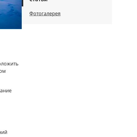
Фотогалерея
и
оложить
ком
тание
ний