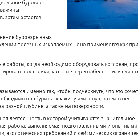
циальное буровое
кважины
, затем остается
нение буровзрывных
ждений полезных ископаемых – оно применяется как пр
ые работы, когда необходимо оборудовать котлован, пр
онтировать постройки, которые нерентабельно или слиш
зываются именно так, чтобы подчеркнуть, что это соче
еобходимо пробурить скважину или шпур, затем в нее
а разной глубине, а также на поверхности.
ная деятельность в которой учитываются значительное
рная работа, выполняемая подготовленными и опытными
ти, экологических требований и сейсмических ограниче