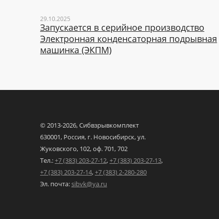
29.10.2025
Запускается в серийное производство
Электронная конденсаторная подрывная
машинка (ЭКПМ)
© 2013-
2026, Сибвзрывкомплект
630001, Россия, г. Новосибирск,
ул.
Жуковского, 102,
оф. 701, 702
Тел.:
+7 (383) 203-27-12
,
+7 (383) 203-27-13
,
+7 (383) 203-27-14
,
+7 (383) 2-280-280
Эл. почта:
sibvk@ya.ru