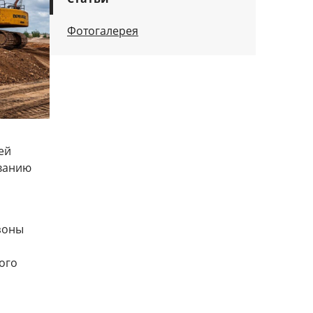
Фотогалерея
ей
ованию
зоны
ого