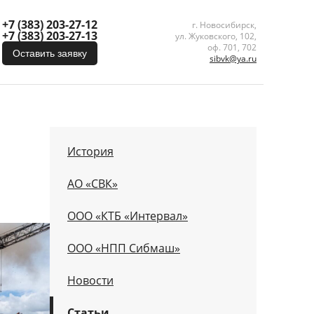
+7 (383) 203-27-12
г. Новосибирск,
+7 (383) 203-27-13
ул. Жуковского, 102,
оф. 701, 702
Оставить заявку
sibvk@ya.ru
История
АО «СВК»
ООО «КТБ «Интервал»
ООО «НПП Сибмаш»
Новости
Статьи