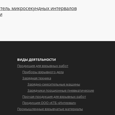
тель микросекундных интервалов
и
ВИДЫ ДЕЯТЕЛЬНОСТИ
Продукция для взрывных работ
Приборы взрывного дела
Зарядная техника
Зарядно-смесительные машины
Зарядчики порционные пневматические
Прочая продукция для взрывных работ
Продукция ООО «КТБ «Интервал»
Промышленные взрывчатые материалы