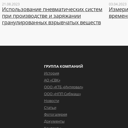
21.08.2023
03.04.2023
Использование пневматических систем
Измери
при производстве и заряжании
времен
гранулированных взрывчатых веществ
ГРУППА КОМПАНИЙ
История
АО «СВК»
ООО «КТБ «Интервал»
ООО «НПП Сибмаш»
Новости
Статьи
Фотогалерея
Документы