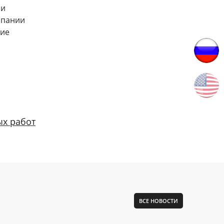
 и
мпании
ние
ых работ
ВСЕ НОВОСТИ