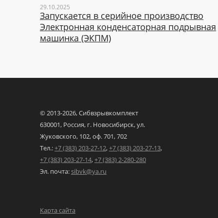
29.10.2025
Запускается в серийное производство
Электронная конденсаторная подрывная
машинка (ЭКПМ)
© 2013-
2026, Сибвзрывкомплект
630001, Россия, г. Новосибирск,
ул.
Жуковского, 102,
оф. 701, 702
Тел.:
+7 (383) 203-27-12
,
+7 (383) 203-27-13
,
+7 (383) 203-27-14
,
+7 (383) 2-280-280
Эл. почта:
sibvk@ya.ru
Карта сайта