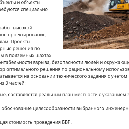
бъекты и объекты
требуются специально
работ высокой
ное проектирование,
лам. Проекты
ерные решения по
ам в подземных шахтах
рентабельности взрыва, безопасности людей и окружающ
ыбор оптимального решения по рациональному использ
атывается на основании технического задания с учетом
з 3 частей:
ые, составляется реальный план местности с указанием 
 и обоснование целесообразности выбранного инженерн
бщая стоимость проведения БВР.