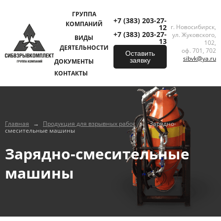
ГРУППА
+7 (383) 203-27-
КОМПАНИЙ
12
г. Новосибирск,
+7 (383) 203-27-
ул. Жуковского,
ВИДЫ
13
102,
ДЕЯТЕЛЬНОСТИ
оф. 701, 702
Оставить
sibvk@ya.ru
заявку
ДОКУМЕНТЫ
КОНТАКТЫ
Главная
→
Продукция для взрывных работ
→
Зарядно-
смесительные машины
Зарядно-смесительные
машины