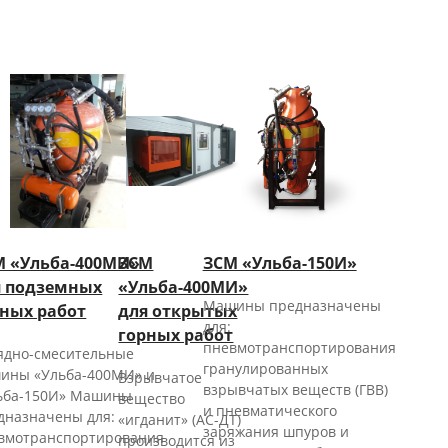
М «Ульба-400МИ»
ЗСМ
ЗСМ «Ульба-150И»
я подземных
«Ульба-400МИ»
Машины предназначены
рных работ
для открытых
для:
горных работ
пневмотранспортирования
ядно-смесительные
гранулированных
ины «Ульба-400МИ» и
Взрывчатое
взрывчатых веществ (ГВВ)
ьба-150И» Машины
вещество
и пневматического
дназначены для:
«игданит» (АС-ДТ)
заряжания шпуров и
вмотранспортирования
производится из