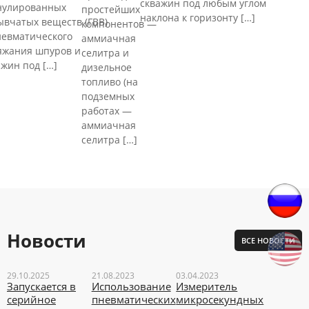
скважин под любым углом
нулированных
простейших
наклона к горизонту […]
ывчатых веществ (ГВВ)
компонентов —
невматического
аммиачная
яжания шпуров и
селитра и
ажин под […]
дизельное
топливо (на
подземных
работах —
аммиачная
селитра […]
Новости
ВСЕ НОВОСТИ
29.10.2025
21.08.2023
03.04.2023
Запускается в
Использование
Измеритель
серийное
пневматических
микросекундных