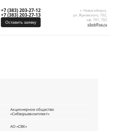
+7 (383) 203-27-12
г. Новосибирск,
+7 (383) 203-27-13
ул. Жуковского, 102,
оф. 701, 702
Оставить заявку
sibvk@ya.ru
Акционерное общество
«Сибвзрывкомплект»
АО «СВК»