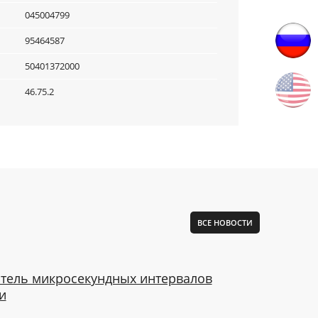
045004799
95464587
50401372000
46.75.2
ВСЕ НОВОСТИ
тель микросекундных интервалов
и