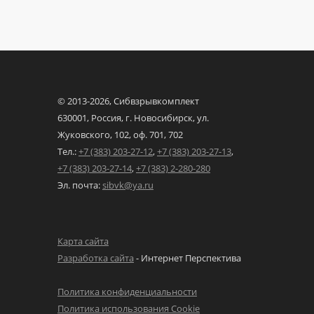
© 2013-
2026, Сибвзрывкомплект
630001, Россия, г. Новосибирск,
ул.
Жуковского, 102,
оф. 701, 702
Тел.:
+7 (383) 203-27-12
,
+7 (383) 203-27-13
,
+7 (383) 203-27-14
,
+7 (383) 2-280-280
Эл. почта:
sibvk@ya.ru
Карта сайта
Разработка сайта
- Интернет Перспектива
Политика конфиденциальности
Политика использования Cookie