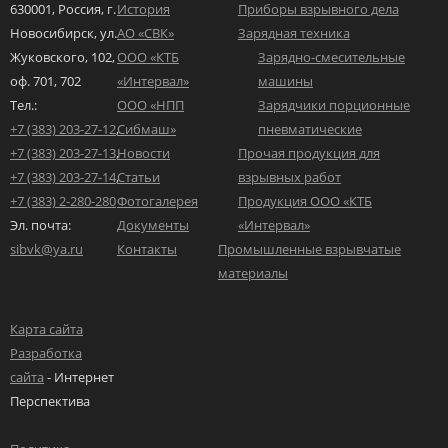
630001, Россия, г.
История
Приборы взрывного дела
Новосибирск,
ул.
АО «СВК»
Зарядная техника
Жуковского, 102,
ООО «КТБ
Зарядно-смесительные
оф. 701, 702
«Интервал»
машины
Тел.:
ООО «НПП
Зарядчики порционные
+7 (383) 203-27-12
,
Сибмаш»
пневматические
+7 (383) 203-27-13
,
Новости
Прочая продукция для
+7 (383) 203-27-14
,
Статьи
взрывных работ
+7 (383) 2-280-280
Фотогалерея
Продукция ООО «КТБ
Эл. почта:
Документы
«Интервал»
sibvk@ya.ru
Контакты
Промышленные взрывчатые
материалы
Карта сайта
Разработка
сайта
- Интернет
Перспектива