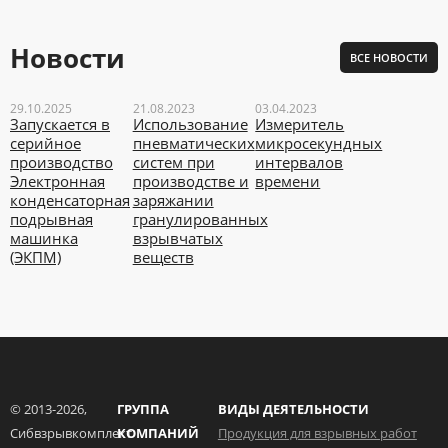
Новости
ВСЕ НОВОСТИ
29.10.2025
21.08.2023
03.04.2023
Запускается в
Использование
Измеритель
серийное
пневматических
микросекундных
производство
систем при
интервалов
Электронная
производстве и
времени
конденсаторная
заряжании
подрывная
гранулированных
машинка
взрывчатых
(ЭКПМ)
веществ
© 2013-
2026,
ГРУППА
ВИДЫ ДЕЯТЕЛЬНОСТИ
Сибвзрывкомплект
КОМПАНИЙ
Продукция для взрывных работ