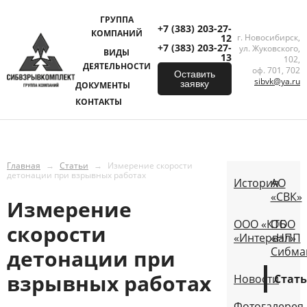
ГРУППА
+7 (383) 203-27-
КОМПАНИЙ
12
г. Новосибирск,
+7 (383) 203-27-
ул. Жуковского,
ВИДЫ
13
102,
ДЕЯТЕЛЬНОСТИ
оф. 701, 702
Оставить
sibvk@ya.ru
заявку
ДОКУМЕНТЫ
КОНТАКТЫ
Главная
→
Статьи
→
Измерение скорости
детонации при взрывных работах
История
АО
«СВК»
Измерение
ООО «КТБ
ООО
скорости
«Интервал»
«НПП
Сибма
детонации при
взрывных работах
Новости
Стат
Фотогалерея